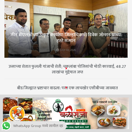
तीन बीएलओंच्या उत्कृष्ट कार्याचा जिल्हाधिकारी विवेक जॉन्सन यांच्या
हस्ते सन्मान
JULY 10, 2026
ऊसाच्या शेतात फुलली गांजाची शेती; चकलांबा पोलिसांची मोठी कारवाई, 48.27
लाखांचा मुद्देमाल जप्त
बीड जिल्ह्यात भ्रष्टाचार वाढला: परत एक लाचखोर एसीबीच्या जाळ्यात
दूध भेसळ प्रकरणात बदनामीचे कारस्थान सुरू; पुरावे असतील तर सार्वजनिक
करा – प्राजक्ताताई घस
आदिशक्ती संत मुक्ताईंच्या पालखीचे बीड जिल्ह्यात आगमन; पादुकांना गोदावरी
WhatsApp Group मध्ये सामील व्हा
स्नान, आज गेवराईत मुक्काम