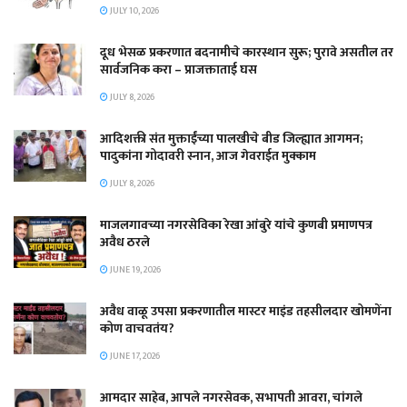
JULY 10, 2026
दूध भेसळ प्रकरणात बदनामीचे कारस्थान सुरू; पुरावे असतील तर
सार्वजनिक करा – प्राजक्ताताई घस
JULY 8, 2026
आदिशक्ती संत मुक्ताईंच्या पालखीचे बीड जिल्ह्यात आगमन;
पादुकांना गोदावरी स्नान, आज गेवराईत मुक्काम
JULY 8, 2026
माजलगावच्या नगरसेविका रेखा आंबुरे यांचे कुणबी प्रमाणपत्र
अवैध ठरले
JUNE 19, 2026
अवैध वाळू उपसा प्रकरणातील मास्टर माइंड तहसीलदार खोमणेंना
कोण वाचवतंय?
JUNE 17, 2026
आमदार साहेब, आपले नगरसेवक, सभापती आवरा, चांगले