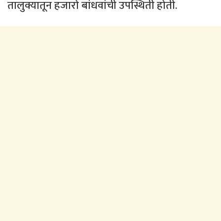
तालुक्यातून हजारो बांधवांची उपस्थिती होती.