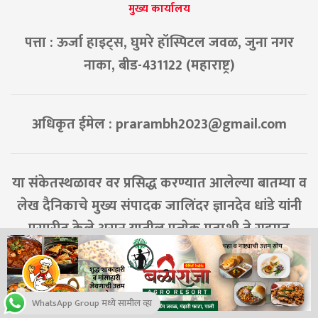
मुख्य कार्यालय
पत्ता : ऊर्जा हाइट्स, घुमरे हॉस्पिटल जवळ, जुना नगर
नाका, बीड-431122 (महाराष्ट्र)
अधिकृत ईमेल :
prarambh2023@gmail.com
या संकेतस्थळावर वर प्रसिद्ध करण्यात आलेल्या बातम्या व
लेख दैनिकाचे मुख्य संपादक जालिंदर ज्ञानदेव धांडे यांनी
प्रसारीत केले असून यातील प्रत्येक मताशी ते सहमत
असतीलच असे नाही. (बीड न्यायालया अंतर्गत)
WhatsApp Group मध्ये सामील व्हा