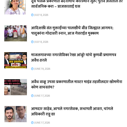
दूध भेसळ प्रकरणात बदनामीचे कारस्थान सुरू; पुरावे असतील तर
सार्वजनिक करा – प्राजक्ताताई घस
JULY 8, 2026
आदिशक्ती संत मुक्ताईंच्या पालखीचे बीड जिल्ह्यात आगमन;
पादुकांना गोदावरी स्नान, आज गेवराईत मुक्काम
JULY 8, 2026
माजलगावच्या नगरसेविका रेखा आंबुरे यांचे कुणबी प्रमाणपत्र
अवैध ठरले
JUNE 19, 2026
अवैध वाळू उपसा प्रकरणातील मास्टर माइंड तहसीलदार खोमणेंना
कोण वाचवतंय?
JUNE 17, 2026
आमदार साहेब, आपले नगरसेवक, सभापती आवरा, चांगले
अधिकारी राहू द्या
JUNE 17, 2026