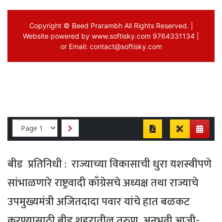
बीड प्रतिनिधी : राज्याच्या विकासाची धुरा यशस्वीपणे
सांभाळणारे राष्ट्रवादी काँग्रेसचे अध्यक्ष तथा राज्याचे
उपमुख्यमंत्री अजितदादा पवार यांचे हात बळकट
करण्यासाठी बीड शहरातील तरुण, अनुभवी आजी-