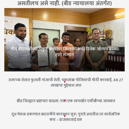
असतीलच असे नाही. (बीड न्यायालया अंतर्गत)
तीन बीएलओंच्या उत्कृष्ट कार्याचा जिल्हाधिकारी विवेक जॉन्सन यांच्या
हस्ते सन्मान
JULY 10, 2026
ऊसाच्या शेतात फुलली गांजाची शेती; चकलांबा पोलिसांची मोठी कारवाई, 48.27
लाखांचा मुद्देमाल जप्त
बीड जिल्ह्यात भ्रष्टाचार वाढला: परत एक लाचखोर एसीबीच्या जाळ्यात
दूध भेसळ प्रकरणात बदनामीचे कारस्थान सुरू; पुरावे असतील तर सार्वजनिक
करा – प्राजक्ताताई घस