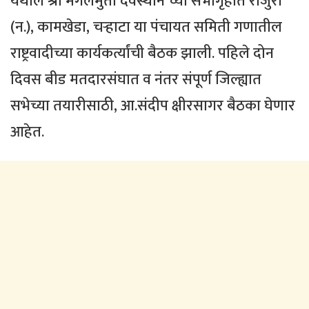
येथील श्री मंगलमुर्ती देवस्थान च्या सभागृहात राजुरी
(न.), कामखेडा, चर्‍हाटा या पंचायत समिती गणातील
राष्ट्रवादीच्या कार्यकर्त्यांची बैठक झाली. पहिले दोन
दिवस बीड मतदारसंघात व नंतर संपूर्ण जिल्ह्यात
सभेच्या तयारीसाठी, आ.संदीप क्षीरसागर बैठका घेणार
आहेत.