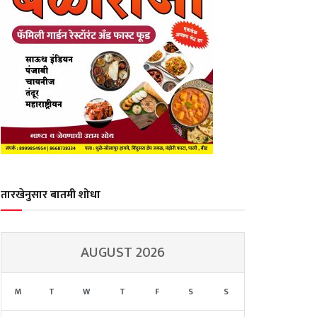
तारखेनुसार बातमी शोधा
AUGUST 2026
M
T
W
T
F
S
S