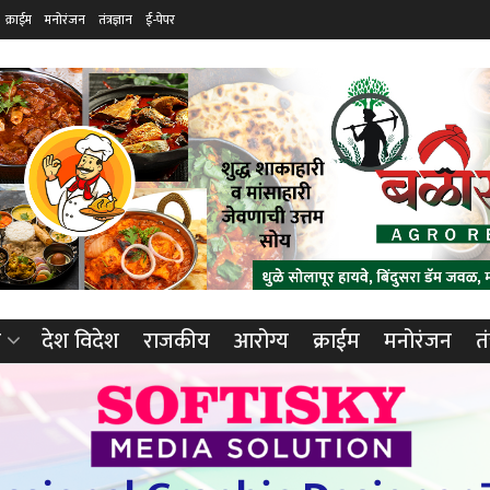
क्राईम
मनोरंजन
तंत्रज्ञान
ई-पेपर
ा
देश विदेश
राजकीय
आरोग्य
क्राईम
मनोरंजन
तं