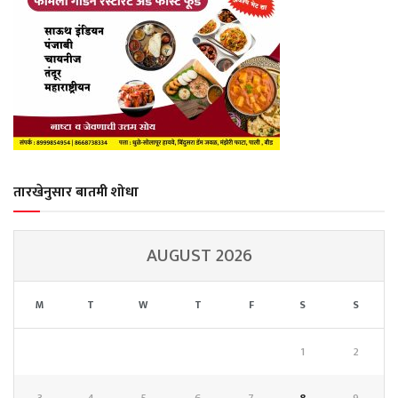
तारखेनुसार बातमी शोधा
AUGUST 2026
M
T
W
T
F
S
S
1
2
3
4
5
6
7
8
9