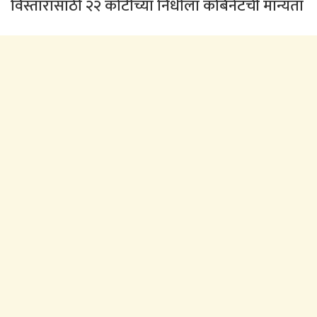
विस्तारासाठी २२ कोटीच्या निधीला कॅबिनेटची मान्यता