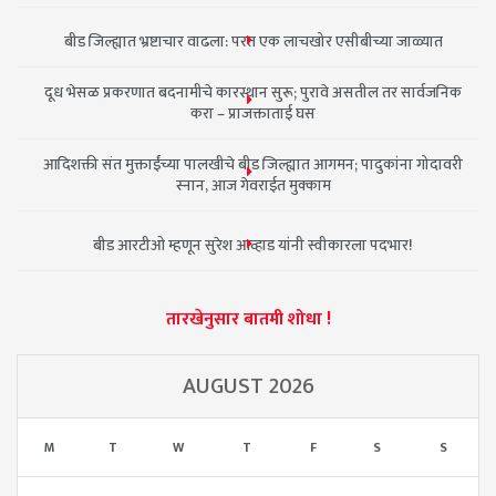
बीड जिल्ह्यात भ्रष्टाचार वाढला: परत एक लाचखोर एसीबीच्या जाळ्यात
दूध भेसळ प्रकरणात बदनामीचे कारस्थान सुरू; पुरावे असतील तर सार्वजनिक
करा – प्राजक्ताताई घस
आदिशक्ती संत मुक्ताईंच्या पालखीचे बीड जिल्ह्यात आगमन; पादुकांना गोदावरी
स्नान, आज गेवराईत मुक्काम
बीड आरटीओ म्हणून सुरेश आव्हाड यांनी स्वीकारला पदभार!
तारखेनुसार बातमी शोधा !
AUGUST 2026
M
T
W
T
F
S
S