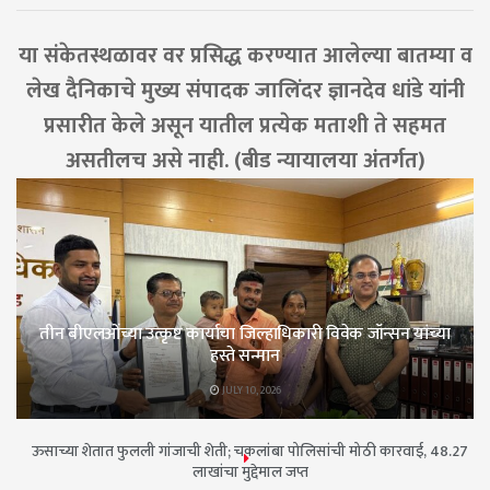
या संकेतस्थळावर वर प्रसिद्ध करण्यात आलेल्या बातम्या व
लेख दैनिकाचे मुख्य संपादक जालिंदर ज्ञानदेव धांडे यांनी
प्रसारीत केले असून यातील प्रत्येक मताशी ते सहमत
असतीलच असे नाही. (बीड न्यायालया अंतर्गत)
तीन बीएलओंच्या उत्कृष्ट कार्याचा जिल्हाधिकारी विवेक जॉन्सन यांच्या
हस्ते सन्मान
JULY 10, 2026
ऊसाच्या शेतात फुलली गांजाची शेती; चकलांबा पोलिसांची मोठी कारवाई, 48.27
लाखांचा मुद्देमाल जप्त