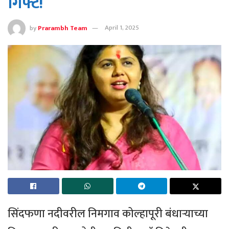
गिफ्ट!
by
Prarambh Team
April 1, 2025
सिंदफणा नदीवरील निमगाव कोल्हापूरी बंधाऱ्याच्या