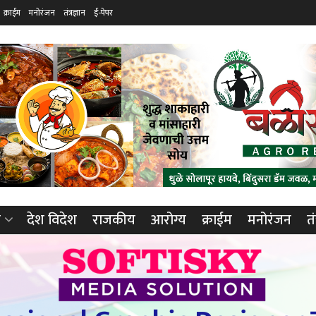
क्राईम
मनोरंजन
तंत्रज्ञान
ई-पेपर
ा
देश विदेश
राजकीय
आरोग्य
क्राईम
मनोरंजन
तं