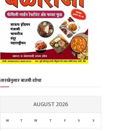
तारखेनुसार बातमी शोधा
AUGUST 2026
M
T
W
T
F
S
S