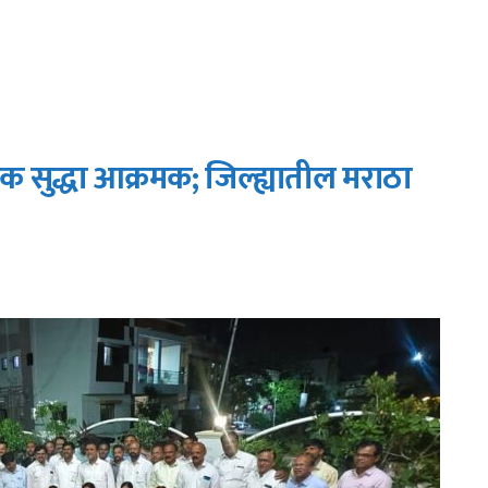
क सुद्धा आक्रमक; जिल्ह्यातील मराठा