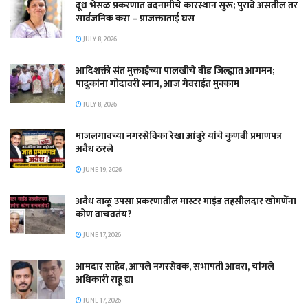
दूध भेसळ प्रकरणात बदनामीचे कारस्थान सुरू; पुरावे असतील तर
सार्वजनिक करा – प्राजक्ताताई घस
JULY 8, 2026
आदिशक्ती संत मुक्ताईंच्या पालखीचे बीड जिल्ह्यात आगमन;
पादुकांना गोदावरी स्नान, आज गेवराईत मुक्काम
JULY 8, 2026
माजलगावच्या नगरसेविका रेखा आंबुरे यांचे कुणबी प्रमाणपत्र
अवैध ठरले
JUNE 19, 2026
अवैध वाळू उपसा प्रकरणातील मास्टर माइंड तहसीलदार खोमणेंना
कोण वाचवतंय?
JUNE 17, 2026
आमदार साहेब, आपले नगरसेवक, सभापती आवरा, चांगले
अधिकारी राहू द्या
JUNE 17, 2026