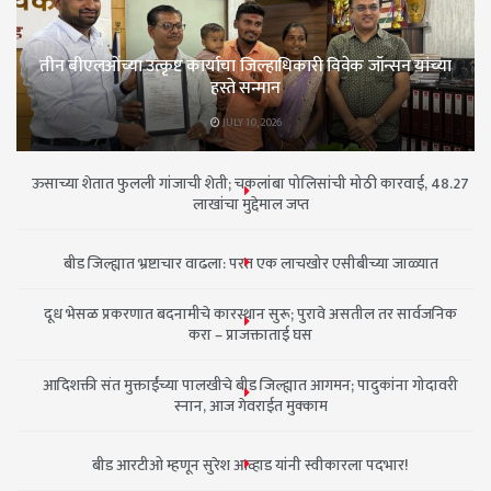
तीन बीएलओंच्या उत्कृष्ट कार्याचा जिल्हाधिकारी विवेक जॉन्सन यांच्या
हस्ते सन्मान
JULY 10, 2026
ऊसाच्या शेतात फुलली गांजाची शेती; चकलांबा पोलिसांची मोठी कारवाई, 48.27
लाखांचा मुद्देमाल जप्त
बीड जिल्ह्यात भ्रष्टाचार वाढला: परत एक लाचखोर एसीबीच्या जाळ्यात
दूध भेसळ प्रकरणात बदनामीचे कारस्थान सुरू; पुरावे असतील तर सार्वजनिक
करा – प्राजक्ताताई घस
आदिशक्ती संत मुक्ताईंच्या पालखीचे बीड जिल्ह्यात आगमन; पादुकांना गोदावरी
स्नान, आज गेवराईत मुक्काम
बीड आरटीओ म्हणून सुरेश आव्हाड यांनी स्वीकारला पदभार!