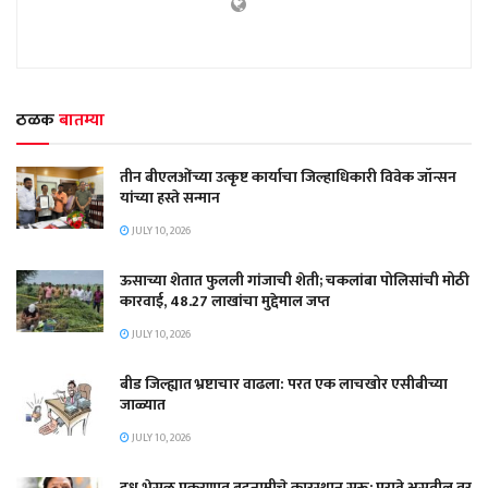
ठळक
बातम्या
तीन बीएलओंच्या उत्कृष्ट कार्याचा जिल्हाधिकारी विवेक जॉन्सन
यांच्या हस्ते सन्मान
JULY 10, 2026
ऊसाच्या शेतात फुलली गांजाची शेती; चकलांबा पोलिसांची मोठी
कारवाई, 48.27 लाखांचा मुद्देमाल जप्त
JULY 10, 2026
बीड जिल्ह्यात भ्रष्टाचार वाढला: परत एक लाचखोर एसीबीच्या
जाळ्यात
JULY 10, 2026
दूध भेसळ प्रकरणात बदनामीचे कारस्थान सुरू; पुरावे असतील तर