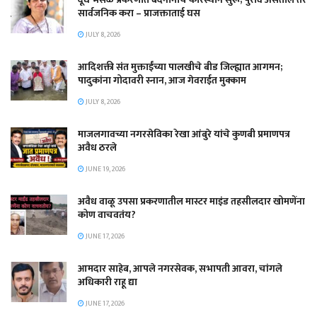
सार्वजनिक करा – प्राजक्ताताई घस
JULY 8, 2026
आदिशक्ती संत मुक्ताईंच्या पालखीचे बीड जिल्ह्यात आगमन;
पादुकांना गोदावरी स्नान, आज गेवराईत मुक्काम
JULY 8, 2026
माजलगावच्या नगरसेविका रेखा आंबुरे यांचे कुणबी प्रमाणपत्र
अवैध ठरले
JUNE 19, 2026
अवैध वाळू उपसा प्रकरणातील मास्टर माइंड तहसीलदार खोमणेंना
कोण वाचवतंय?
JUNE 17, 2026
आमदार साहेब, आपले नगरसेवक, सभापती आवरा, चांगले
अधिकारी राहू द्या
JUNE 17, 2026