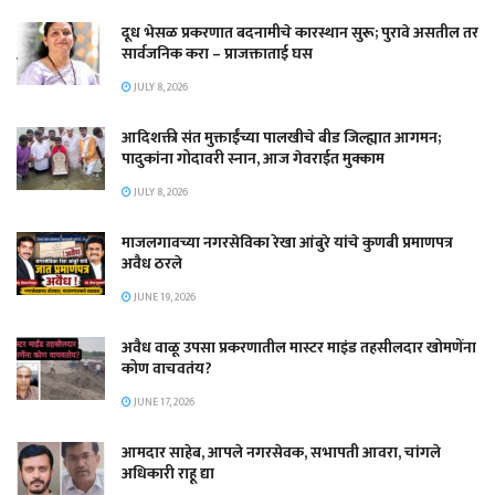
दूध भेसळ प्रकरणात बदनामीचे कारस्थान सुरू; पुरावे असतील तर
सार्वजनिक करा – प्राजक्ताताई घस
JULY 8, 2026
आदिशक्ती संत मुक्ताईंच्या पालखीचे बीड जिल्ह्यात आगमन;
पादुकांना गोदावरी स्नान, आज गेवराईत मुक्काम
JULY 8, 2026
माजलगावच्या नगरसेविका रेखा आंबुरे यांचे कुणबी प्रमाणपत्र
अवैध ठरले
JUNE 19, 2026
अवैध वाळू उपसा प्रकरणातील मास्टर माइंड तहसीलदार खोमणेंना
कोण वाचवतंय?
JUNE 17, 2026
आमदार साहेब, आपले नगरसेवक, सभापती आवरा, चांगले
अधिकारी राहू द्या