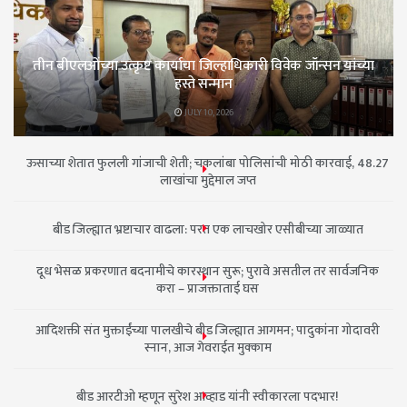
तीन बीएलओंच्या उत्कृष्ट कार्याचा जिल्हाधिकारी विवेक जॉन्सन यांच्या
हस्ते सन्मान
JULY 10, 2026
ऊसाच्या शेतात फुलली गांजाची शेती; चकलांबा पोलिसांची मोठी कारवाई, 48.27
लाखांचा मुद्देमाल जप्त
बीड जिल्ह्यात भ्रष्टाचार वाढला: परत एक लाचखोर एसीबीच्या जाळ्यात
दूध भेसळ प्रकरणात बदनामीचे कारस्थान सुरू; पुरावे असतील तर सार्वजनिक
करा – प्राजक्ताताई घस
आदिशक्ती संत मुक्ताईंच्या पालखीचे बीड जिल्ह्यात आगमन; पादुकांना गोदावरी
स्नान, आज गेवराईत मुक्काम
बीड आरटीओ म्हणून सुरेश आव्हाड यांनी स्वीकारला पदभार!