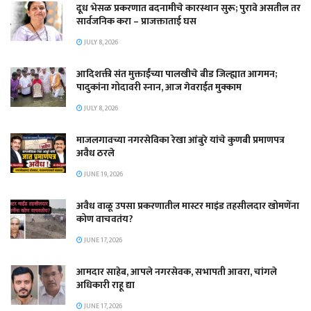
दूध भेसळ प्रकरणात बदनामीचे कारस्थान सुरू; पुरावे असतील तर
सार्वजनिक करा – प्राजक्ताताई घस
JULY 8, 2026
आदिशक्ती संत मुक्ताईंच्या पालखीचे बीड जिल्ह्यात आगमन;
पादुकांना गोदावरी स्नान, आज गेवराईत मुक्काम
JULY 8, 2026
माजलगावच्या नगरसेविका रेखा आंबुरे यांचे कुणबी प्रमाणपत्र
अवैध ठरले
JUNE 19, 2026
अवैध वाळू उपसा प्रकरणातील मास्टर माइंड तहसीलदार खोमणेंना
कोण वाचवतंय?
JUNE 17, 2026
आमदार साहेब, आपले नगरसेवक, सभापती आवरा, चांगले
अधिकारी राहू द्या
JUNE 17, 2026