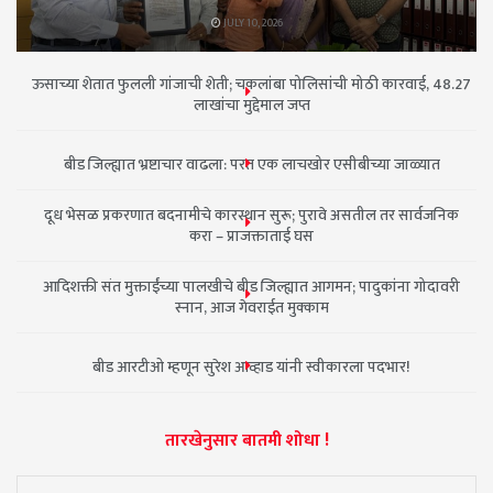
JULY 10, 2026
ऊसाच्या शेतात फुलली गांजाची शेती; चकलांबा पोलिसांची मोठी कारवाई, 48.27
लाखांचा मुद्देमाल जप्त
बीड जिल्ह्यात भ्रष्टाचार वाढला: परत एक लाचखोर एसीबीच्या जाळ्यात
दूध भेसळ प्रकरणात बदनामीचे कारस्थान सुरू; पुरावे असतील तर सार्वजनिक
करा – प्राजक्ताताई घस
आदिशक्ती संत मुक्ताईंच्या पालखीचे बीड जिल्ह्यात आगमन; पादुकांना गोदावरी
स्नान, आज गेवराईत मुक्काम
बीड आरटीओ म्हणून सुरेश आव्हाड यांनी स्वीकारला पदभार!
तारखेनुसार बातमी शोधा !