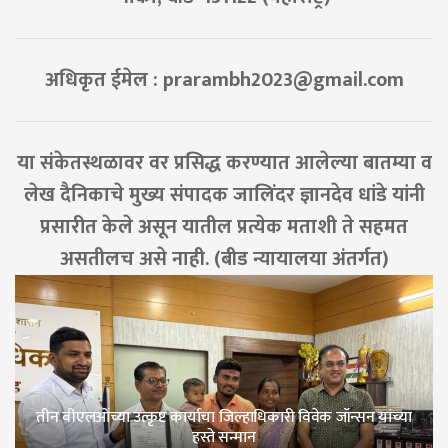
अधिकृत ईमेल :
prarambh2023@gmail.com
या संकेतस्थळावर वर प्रसिद्ध करण्यात आलेल्या बातम्या व
लेख दैनिकाचे मुख्य संपादक जालिंदर ज्ञानदेव धांडे यांनी
प्रसारीत केले असून यातील प्रत्येक मताशी ते सहमत
असतीलच असे नाही. (बीड न्यायालया अंतर्गत)
तीन बीएलओंच्या उत्कृष्ट कार्याचा जिल्हाधिकारी विवेक जॉन्सन यांच्या
हस्ते सन्मान