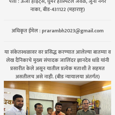
पत्ता : ऊर्जा हाइट्स, घुमरे हॉस्पिटल जवळ, जुना नगर
नाका, बीड-431122 (महाराष्ट्र)
अधिकृत ईमेल :
prarambh2023@gmail.com
या संकेतस्थळावर वर प्रसिद्ध करण्यात आलेल्या बातम्या व
लेख दैनिकाचे मुख्य संपादक जालिंदर ज्ञानदेव धांडे यांनी
प्रसारीत केले असून यातील प्रत्येक मताशी ते सहमत
असतीलच असे नाही. (बीड न्यायालया अंतर्गत)