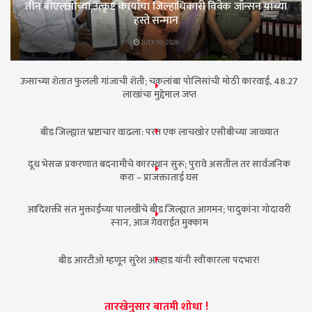
तीन बीएलओंच्या उत्कृष्ट कार्याचा जिल्हाधिकारी विवेक जॉन्सन यांच्या
हस्ते सन्मान
JULY 10, 2026
ऊसाच्या शेतात फुलली गांजाची शेती; चकलांबा पोलिसांची मोठी कारवाई, 48.27
लाखांचा मुद्देमाल जप्त
बीड जिल्ह्यात भ्रष्टाचार वाढला: परत एक लाचखोर एसीबीच्या जाळ्यात
दूध भेसळ प्रकरणात बदनामीचे कारस्थान सुरू; पुरावे असतील तर सार्वजनिक
करा – प्राजक्ताताई घस
आदिशक्ती संत मुक्ताईंच्या पालखीचे बीड जिल्ह्यात आगमन; पादुकांना गोदावरी
स्नान, आज गेवराईत मुक्काम
बीड आरटीओ म्हणून सुरेश आव्हाड यांनी स्वीकारला पदभार!
तारखेनुसार बातमी शोधा !