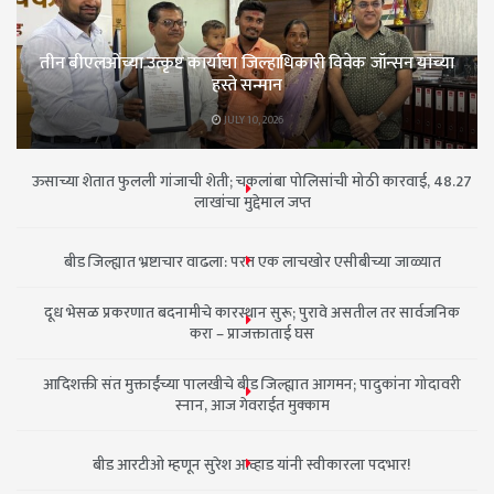
तीन बीएलओंच्या उत्कृष्ट कार्याचा जिल्हाधिकारी विवेक जॉन्सन यांच्या
हस्ते सन्मान
JULY 10, 2026
ऊसाच्या शेतात फुलली गांजाची शेती; चकलांबा पोलिसांची मोठी कारवाई, 48.27
लाखांचा मुद्देमाल जप्त
बीड जिल्ह्यात भ्रष्टाचार वाढला: परत एक लाचखोर एसीबीच्या जाळ्यात
दूध भेसळ प्रकरणात बदनामीचे कारस्थान सुरू; पुरावे असतील तर सार्वजनिक
करा – प्राजक्ताताई घस
आदिशक्ती संत मुक्ताईंच्या पालखीचे बीड जिल्ह्यात आगमन; पादुकांना गोदावरी
स्नान, आज गेवराईत मुक्काम
बीड आरटीओ म्हणून सुरेश आव्हाड यांनी स्वीकारला पदभार!