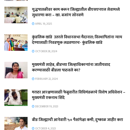
युद्धपातळीवर काम करून जिल्ह्यातील बीएसएनएल सेवामध्ये
सुधारणा करा – खा. बजरंग सोनवणे
APRIL 16, 2025
कुंडलिक खांडे उतरले विधानसभा मैदानात; विस्थापितांना न्याय
देण्यासाठी निवडणूक लढवणारच- कुंडलिक खांडे
OCTOBER 28, 2024
मुख्यमंत्री साहेब, बीडच्या जिल्हाधिकाऱ्यांना जातीयवाद
करण्यासाठी बीडला पाठवले का?
FEBRUARY 22, 2024
मराठा आरक्षणासाठी फेब्रुवारीत विधिमंडळाचे विशेष अधिवेशन –
मुख्यमंत्री एकनाथ शिंदे
DECEMBER 19, 2023
बीड जिल्ह्याची आनेवारी ५० पैशांपेक्षा कमी, दुष्काळ जाहीर करा
OCTOBER 4, 2023