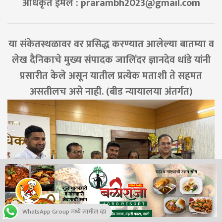
अधिकृत ईमेल :
prarambh2023@gmail.com
या संकेतस्थळावर वर प्रसिद्ध करण्यात आलेल्या बातम्या व
लेख दैनिकाचे मुख्य संपादक जालिंदर ज्ञानदेव धांडे यांनी
प्रसारीत केले असून यातील प्रत्येक मताशी ते सहमत
असतीलच असे नाही. (बीड न्यायालया अंतर्गत)
तीन बीएलओंच्या उत्कृष्ट कार्याचा जिल्हाधिकारी विवेक जॉन्सन यांच्या
हस्ते सन्मान
JULY 10, 2026
WhatsApp Group मध्ये सामील व्हा