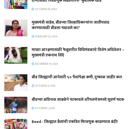
देण्यासाठी निवडणूक लढवणारच- कुंडलिक खांडे
OCTOBER 28, 2024
मुख्यमंत्री साहेब, बीडच्या जिल्हाधिकाऱ्यांना जातीयवाद
करण्यासाठी बीडला पाठवले का?
FEBRUARY 22, 2024
मराठा आरक्षणासाठी फेब्रुवारीत विधिमंडळाचे विशेष अधिवेशन –
मुख्यमंत्री एकनाथ शिंदे
DECEMBER 19, 2023
बीड जिल्ह्याची आनेवारी ५० पैशांपेक्षा कमी, दुष्काळ जाहीर करा
OCTOBER 4, 2023
बीडच्या अविनाश साबळेने पटकावले स्टीपलचेसमध्ये सुवर्ण पदक
OCTOBER 1, 2023
Beed : जिल्ह्यात बैलांची एकत्रित मिरवणूक काढण्यास बंदी!