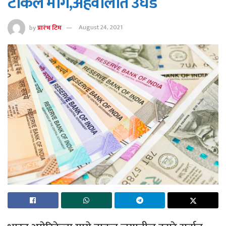
टाकले मागे,अहवालात उघड
by
प्रारंभ टिम
August 24, 2021