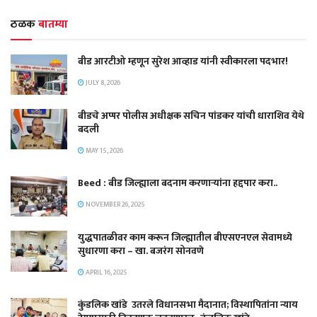
ठळक
बातम्या
बीड आरटीओ म्हणून सुरेश आव्हाड यांनी स्वीकारला पदभार!
JULY 8, 2026
बीडचे अप्पर पोलीस अधीक्षक सचिन पांडकर यांची धाराशिव येथे
बदली
MAY 15, 2026
Beed : बीड जिल्ह्याला बदनाम करणाऱ्यांना हद्दपार करा..
NOVEMBER 26, 2025
युद्धपातळीवर काम करून जिल्ह्यातील बीएसएनएल सेवामध्ये
सुधारणा करा – खा. बजरंग सोनवणे
APRIL 16, 2025
कुंडलिक खांडे उतरले विधानसभा मैदानात; विस्थापितांना न्याय