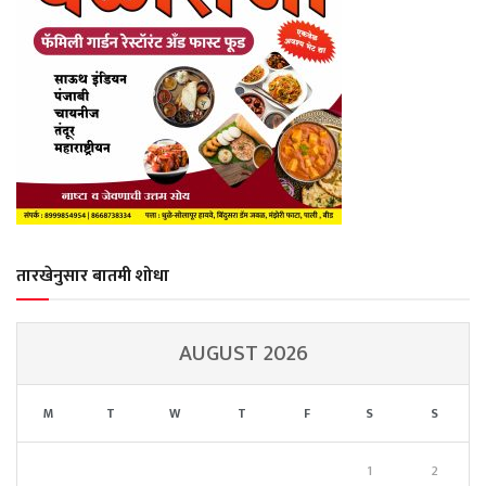
तारखेनुसार बातमी शोधा
AUGUST 2026
M
T
W
T
F
S
S
1
2