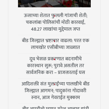
JULY 10, 2026
ऊसाच्या शेतात फुलली गांजाची शेती;
चकलांबा पोलिसांची मोठी कारवाई,
48.27 लाखांचा मुद्देमाल जप्त
बीड जिल्ह्यात भ्रष्टाचार वाढला: परत एक
लाचखोर एसीबीच्या जाळ्यात
दूध भेसळ प्रकरणात बदनामीचे
कारस्थान सुरू; पुरावे असतील तर
सार्वजनिक करा – प्राजक्ताताई घस
आदिशक्ती संत मुक्ताईंच्या पालखीचे बीड
जिल्ह्यात आगमन; पादुकांना गोदावरी
स्नान, आज गेवराईत मुक्काम
बीड आरटीओ म्हणून सुरेश आव्हाड यांनी