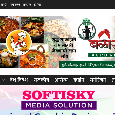
क्राईम
मनोरंजन
तंत्रज्ञान
ई-पेपर
ा
देश विदेश
राजकीय
आरोग्य
क्राईम
मनोरंजन
तं