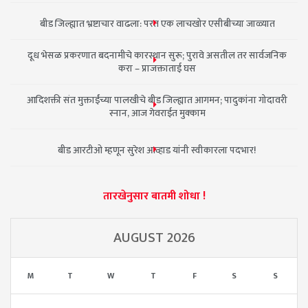
बीड जिल्ह्यात भ्रष्टाचार वाढला: परत एक लाचखोर एसीबीच्या जाळ्यात
दूध भेसळ प्रकरणात बदनामीचे कारस्थान सुरू; पुरावे असतील तर सार्वजनिक
करा – प्राजक्ताताई घस
आदिशक्ती संत मुक्ताईंच्या पालखीचे बीड जिल्ह्यात आगमन; पादुकांना गोदावरी
स्नान, आज गेवराईत मुक्काम
बीड आरटीओ म्हणून सुरेश आव्हाड यांनी स्वीकारला पदभार!
तारखेनुसार बातमी शोधा !
AUGUST 2026
M
T
W
T
F
S
S