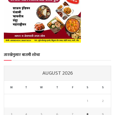
तारखेनुसार बातमी शोधा
AUGUST 2026
M
T
W
T
F
S
S
1
2
3
4
5
6
7
8
9