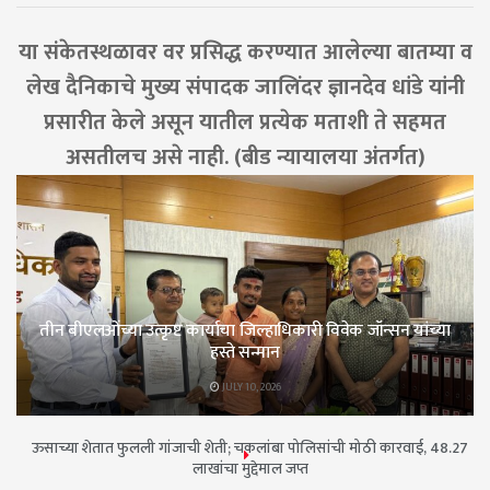
या संकेतस्थळावर वर प्रसिद्ध करण्यात आलेल्या बातम्या व
लेख दैनिकाचे मुख्य संपादक जालिंदर ज्ञानदेव धांडे यांनी
प्रसारीत केले असून यातील प्रत्येक मताशी ते सहमत
असतीलच असे नाही. (बीड न्यायालया अंतर्गत)
तीन बीएलओंच्या उत्कृष्ट कार्याचा जिल्हाधिकारी विवेक जॉन्सन यांच्या
हस्ते सन्मान
JULY 10, 2026
ऊसाच्या शेतात फुलली गांजाची शेती; चकलांबा पोलिसांची मोठी कारवाई, 48.27
लाखांचा मुद्देमाल जप्त