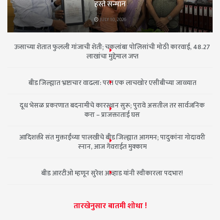
हस्ते सन्मान
JULY 10, 2026
ऊसाच्या शेतात फुलली गांजाची शेती; चकलांबा पोलिसांची मोठी कारवाई, 48.27
लाखांचा मुद्देमाल जप्त
बीड जिल्ह्यात भ्रष्टाचार वाढला: परत एक लाचखोर एसीबीच्या जाळ्यात
दूध भेसळ प्रकरणात बदनामीचे कारस्थान सुरू; पुरावे असतील तर सार्वजनिक
करा – प्राजक्ताताई घस
आदिशक्ती संत मुक्ताईंच्या पालखीचे बीड जिल्ह्यात आगमन; पादुकांना गोदावरी
स्नान, आज गेवराईत मुक्काम
बीड आरटीओ म्हणून सुरेश आव्हाड यांनी स्वीकारला पदभार!
तारखेनुसार बातमी शोधा !