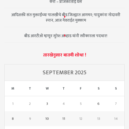
करा – प्राजक्ताताई घस
आदिशक्ती संत मुक्ताईंच्या पालखीचे बीड जिल्ह्यात आगमन; पादुकांना गोदावरी
स्नान, आज गेवराईत मुक्काम
बीड आरटीओ म्हणून सुरेश आव्हाड यांनी स्वीकारला पदभार!
तारखेनुसार बातमी शोधा !
SEPTEMBER 2025
M
T
W
T
F
S
S
1
2
3
4
5
6
7
8
9
10
11
12
13
14