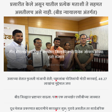
प्रसारीत केले असून यातील प्रत्येक मताशी ते सहमत
असतीलच असे नाही. (बीड न्यायालया अंतर्गत)
तीन बीएलओंच्या उत्कृष्ट कार्याचा जिल्हाधिकारी विवेक जॉन्सन यांच्या
हस्ते सन्मान
JULY 10, 2026
ऊसाच्या शेतात फुलली गांजाची शेती; चकलांबा पोलिसांची मोठी कारवाई, 48.27
लाखांचा मुद्देमाल जप्त
बीड जिल्ह्यात भ्रष्टाचार वाढला: परत एक लाचखोर एसीबीच्या जाळ्यात
दूध भेसळ प्रकरणात बदनामीचे कारस्थान सुरू; पुरावे असतील तर सार्वजनिक