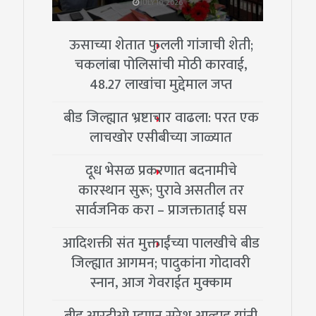
JULY 10, 2026
ऊसाच्या शेतात फुलली गांजाची शेती;
चकलांबा पोलिसांची मोठी कारवाई,
48.27 लाखांचा मुद्देमाल जप्त
बीड जिल्ह्यात भ्रष्टाचार वाढला: परत एक
लाचखोर एसीबीच्या जाळ्यात
दूध भेसळ प्रकरणात बदनामीचे
कारस्थान सुरू; पुरावे असतील तर
सार्वजनिक करा – प्राजक्ताताई घस
आदिशक्ती संत मुक्ताईंच्या पालखीचे बीड
जिल्ह्यात आगमन; पादुकांना गोदावरी
स्नान, आज गेवराईत मुक्काम
बीड आरटीओ म्हणून सुरेश आव्हाड यांनी