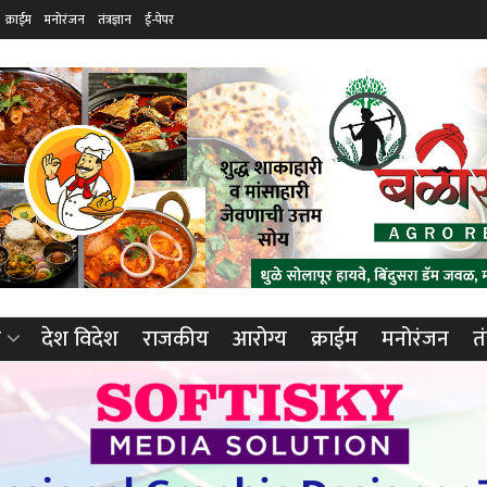
क्राईम
मनोरंजन
तंत्रज्ञान
ई-पेपर
ा
देश विदेश
राजकीय
आरोग्य
क्राईम
मनोरंजन
तं