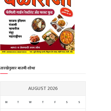
तारखेनुसार बातमी शोधा
AUGUST 2026
M
T
W
T
F
S
S