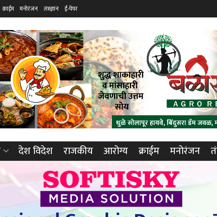
क्राईम
मनोरंजन
तंत्रज्ञान
ई-पेपर
ा
देश विदेश
राजकीय
आरोग्य
क्राईम
मनोरंजन
तं