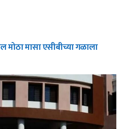
ील मोठा मासा एसीबीच्या गळाला