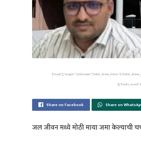
["local"],"origin":"unknown","total_draw_time":0,"total_dra
{},"tools_used":
Share on Facebook
Share on WhatsA
जल जीवन मध्ये मोठी माया जमा केल्याची चर्