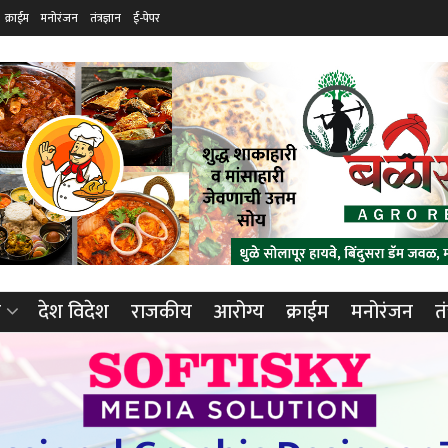
क्राईम
मनोरंजन
तंत्रज्ञान
ई-पेपर
ा
देश विदेश
राजकीय
आरोग्य
क्राईम
मनोरंजन
तं