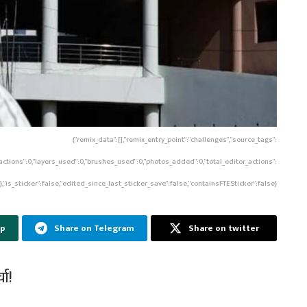
{"remix_data":[],"remix_entry_point":"challenges","source_tags":
w_actions":0,"layers_used":0,"brushes_used":0,"photos_added":0,"total_editor_actions":
{},"is_sticker":false,"edited_since_last_sticker_save":false,"containsFTESticker":false}
pp
Share on Telegram
Share on twitter
चा!