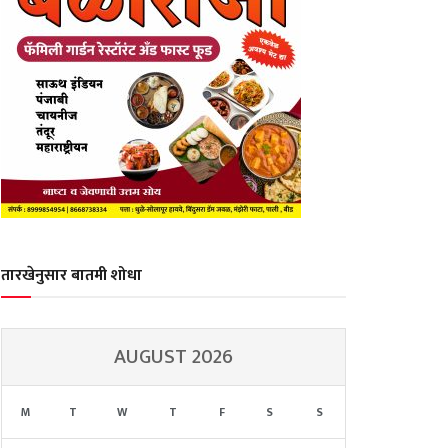
तारखेनुसार बातमी शोधा
AUGUST 2026
M
T
W
T
F
S
S