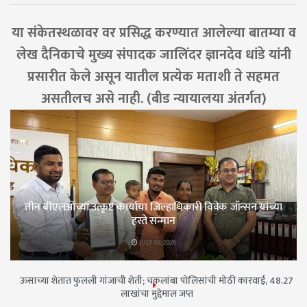
या संकेतस्थळावर वर प्रसिद्ध करण्यात आलेल्या बातम्या व
लेख दैनिकाचे मुख्य संपादक जालिंदर ज्ञानदेव धांडे यांनी
प्रसारीत केले असून यातील प्रत्येक मताशी ते सहमत
असतीलच असे नाही. (बीड न्यायालया अंतर्गत)
तीन बीएलओंच्या उत्कृष्ट कार्याचा जिल्हाधिकारी विवेक जॉन्सन यांच्या
हस्ते सन्मान
JULY 10, 2026
ऊसाच्या शेतात फुलली गांजाची शेती; चकलांबा पोलिसांची मोठी कारवाई, 48.27
लाखांचा मुद्देमाल जप्त