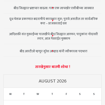
बीड जिल्ह्यात भ्रष्टाचार वाढला: परत एक लाचखोर एसीबीच्या जाळ्यात
दूध भेसळ प्रकरणात बदनामीचे कारस्थान सुरू; पुरावे असतील तर सार्वजनिक
करा – प्राजक्ताताई घस
आदिशक्ती संत मुक्ताईंच्या पालखीचे बीड जिल्ह्यात आगमन; पादुकांना गोदावरी
स्नान, आज गेवराईत मुक्काम
बीड आरटीओ म्हणून सुरेश आव्हाड यांनी स्वीकारला पदभार!
तारखेनुसार बातमी शोधा !
AUGUST 2026
M
T
W
T
F
S
S