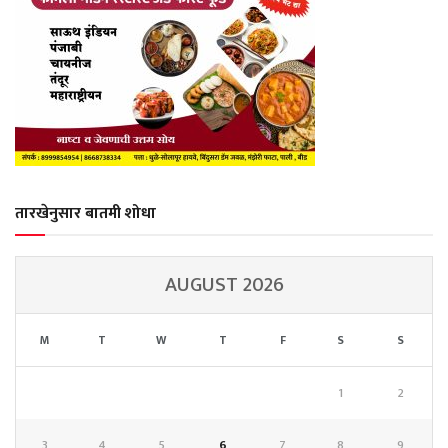
तारखेनुसार बातमी शोधा
AUGUST 2026
M
T
W
T
F
S
S
1
2
3
4
5
6
7
8
9