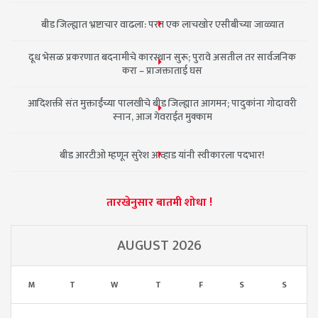
बीड जिल्ह्यात भ्रष्टाचार वाढला: परत एक लाचखोर एसीबीच्या जाळ्यात
दूध भेसळ प्रकरणात बदनामीचे कारस्थान सुरू; पुरावे असतील तर सार्वजनिक
करा – प्राजक्ताताई घस
आदिशक्ती संत मुक्ताईंच्या पालखीचे बीड जिल्ह्यात आगमन; पादुकांना गोदावरी
स्नान, आज गेवराईत मुक्काम
बीड आरटीओ म्हणून सुरेश आव्हाड यांनी स्वीकारला पदभार!
तारखेनुसार बातमी शोधा !
AUGUST 2026
M
T
W
T
F
S
S