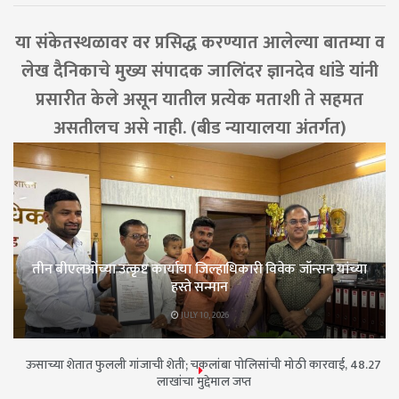
या संकेतस्थळावर वर प्रसिद्ध करण्यात आलेल्या बातम्या व
लेख दैनिकाचे मुख्य संपादक जालिंदर ज्ञानदेव धांडे यांनी
प्रसारीत केले असून यातील प्रत्येक मताशी ते सहमत
असतीलच असे नाही. (बीड न्यायालया अंतर्गत)
तीन बीएलओंच्या उत्कृष्ट कार्याचा जिल्हाधिकारी विवेक जॉन्सन यांच्या
हस्ते सन्मान
JULY 10, 2026
ऊसाच्या शेतात फुलली गांजाची शेती; चकलांबा पोलिसांची मोठी कारवाई, 48.27
लाखांचा मुद्देमाल जप्त