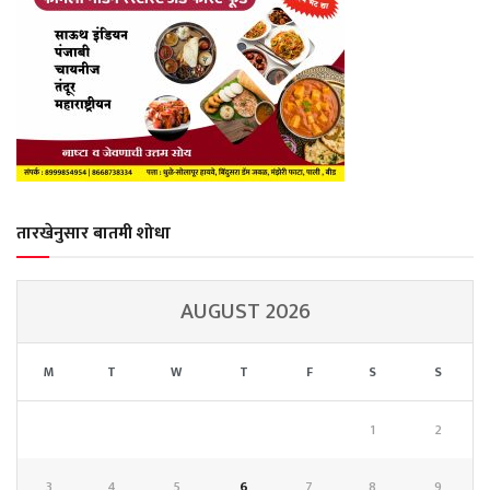
तारखेनुसार बातमी शोधा
AUGUST 2026
M
T
W
T
F
S
S
1
2
3
4
5
6
7
8
9