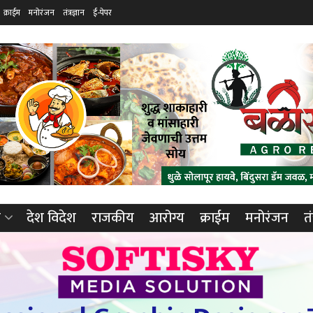
क्राईम
मनोरंजन
तंत्रज्ञान
ई-पेपर
ा
देश विदेश
राजकीय
आरोग्य
क्राईम
मनोरंजन
तं