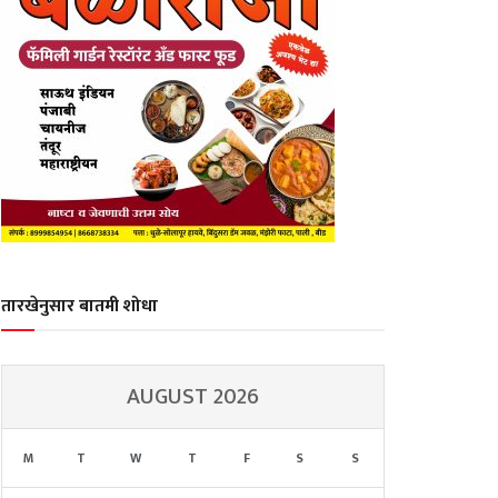
तारखेनुसार बातमी शोधा
AUGUST 2026
M
T
W
T
F
S
S