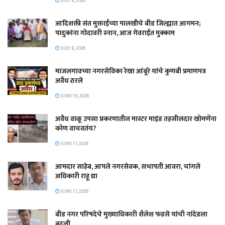
JULY 8, 2026
आदिशक्ती संत मुक्ताईंच्या पालखीचे बीड जिल्ह्यात आगमन;
पादुकांना गोदावरी स्नान, आज गेवराईत मुक्काम
JULY 8, 2026
माजलगावच्या नगरसेविका रेखा आंबुरे यांचे कुणबी प्रमाणपत्र
अवैध ठरले
JUNE 19, 2026
अवैध वाळू उपसा प्रकरणातील मास्टर माइंड तहसीलदार खोमणेंना
कोण वाचवतंय?
JUNE 17, 2026
आमदार साहेब, आपले नगरसेवक, सभापती आवरा, चांगले
अधिकारी राहू द्या
JUNE 17, 2026
बीड नगर परिषदेचे मुख्याधिकारी शैलेश फडसे यांची नांदेडला
बदली