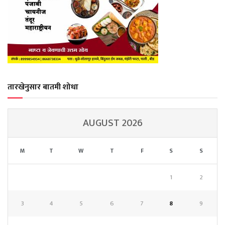
तारखेनुसार बातमी शोधा
AUGUST 2026
M
T
W
T
F
S
S
1
2
3
4
5
6
7
8
9