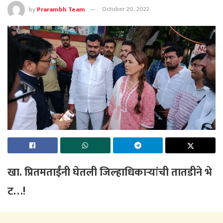
by
Prarambh Team
October 20, 2022
खा
.
प्रितमताईंनी
घेतली
जिल्हाधिकाऱ्यांची
तातडीने
भे
ट
…!