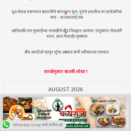
दूध भेसळ प्रकरणात बदनामीचे कारस्थान सुरू; पुरावे असतील तर सार्वजनिक
करा – प्राजक्ताताई घस
आदिशक्ती संत मुक्ताईंच्या पालखीचे बीड जिल्ह्यात आगमन; पादुकांना गोदावरी
स्नान, आज गेवराईत मुक्काम
बीड आरटीओ म्हणून सुरेश आव्हाड यांनी स्वीकारला पदभार!
तारखेनुसार बातमी शोधा !
AUGUST 2026
M
T
W
T
F
S
S
1
2
WhatsApp Group मध्ये सामील व्हा