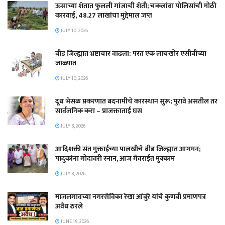
ऊसाच्या शेतात फुलली गांजाची शेती; चकलांबा पोलिसांची मोठी
कारवाई, 48.27 लाखांचा मुद्देमाल जप्त
JULY 10, 2026
बीड जिल्ह्यात भ्रष्टाचार वाढला: परत एक लाचखोर एसीबीच्या
जाळ्यात
JULY 10, 2026
दूध भेसळ प्रकरणात बदनामीचे कारस्थान सुरू; पुरावे असतील तर
सार्वजनिक करा – प्राजक्ताताई घस
JULY 8, 2026
आदिशक्ती संत मुक्ताईंच्या पालखीचे बीड जिल्ह्यात आगमन;
पादुकांना गोदावरी स्नान, आज गेवराईत मुक्काम
JULY 8, 2026
माजलगावच्या नगरसेविका रेखा आंबुरे यांचे कुणबी प्रमाणपत्र
अवैध ठरले
JUNE 19, 2026