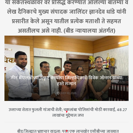
या संकेतस्थळावर वर प्रसिद्ध करण्यात आलेल्या बातम्या व
लेख दैनिकाचे मुख्य संपादक जालिंदर ज्ञानदेव धांडे यांनी
प्रसारीत केले असून यातील प्रत्येक मताशी ते सहमत
असतीलच असे नाही. (बीड न्यायालया अंतर्गत)
तीन बीएलओंच्या उत्कृष्ट कार्याचा जिल्हाधिकारी विवेक जॉन्सन यांच्या
हस्ते सन्मान
JULY 10, 2026
ऊसाच्या शेतात फुलली गांजाची शेती; चकलांबा पोलिसांची मोठी कारवाई, 48.27
लाखांचा मुद्देमाल जप्त
बीड जिल्ह्यात भ्रष्टाचार वाढला: परत एक लाचखोर एसीबीच्या जाळ्यात