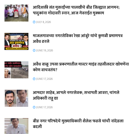
आदिशक्ती संत मुक्ताईंच्या पालखीचे बीड जिल्ह्यात आगमन;
पादुकांना गोदावरी स्नान, आज गेवराईत मुक्काम
JULY 8, 2026
माजलगावच्या नगरसेविका रेखा आंबुरे यांचे कुणबी प्रमाणपत्र
अवैध ठरले
JUNE 19, 2026
अवैध वाळू उपसा प्रकरणातील मास्टर माइंड तहसीलदार खोमणेंना
कोण वाचवतंय?
JUNE 17, 2026
आमदार साहेब, आपले नगरसेवक, सभापती आवरा, चांगले
अधिकारी राहू द्या
JUNE 17, 2026
बीड नगर परिषदेचे मुख्याधिकारी शैलेश फडसे यांची नांदेडला
बदली