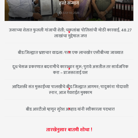
हस्ते सन्मान
JULY 10, 2026
ऊसाच्या शेतात फुलली गांजाची शेती; चकलांबा पोलिसांची मोठी कारवाई, 48.27
लाखांचा मुद्देमाल जप्त
बीड जिल्ह्यात भ्रष्टाचार वाढला: परत एक लाचखोर एसीबीच्या जाळ्यात
दूध भेसळ प्रकरणात बदनामीचे कारस्थान सुरू; पुरावे असतील तर सार्वजनिक
करा – प्राजक्ताताई घस
आदिशक्ती संत मुक्ताईंच्या पालखीचे बीड जिल्ह्यात आगमन; पादुकांना गोदावरी
स्नान, आज गेवराईत मुक्काम
बीड आरटीओ म्हणून सुरेश आव्हाड यांनी स्वीकारला पदभार!
तारखेनुसार बातमी शोधा !